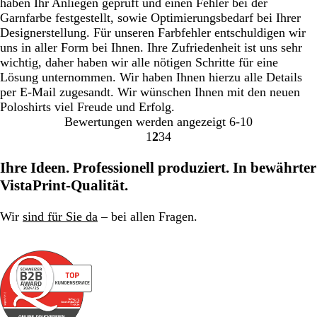
haben Ihr Anliegen geprüft und einen Fehler bei der
Garnfarbe festgestellt, sowie Optimierungsbedarf bei Ihrer
Designerstellung. Für unseren Farbfehler entschuldigen wir
uns in aller Form bei Ihnen. Ihre Zufriedenheit ist uns sehr
wichtig, daher haben wir alle nötigen Schritte für eine
Lösung unternommen. Wir haben Ihnen hierzu alle Details
per E-Mail zugesandt. Wir wünschen Ihnen mit den neuen
Poloshirts viel Freude und Erfolg.
Bewertungen werden angezeigt
6-10
1
2
3
4
Gehe
Gehe
Gehe
Gehe
zu
zu
zu
zu
Ihre Ideen. Professionell produziert. In bewährter
Seite
Seite
Seite
Seite
VistaPrint-Qualität.
Wir
sind für Sie da
– bei allen Fragen.