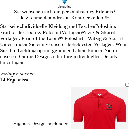
Galeriebild
Sie wünschen sich ein personalisiertes Erlebnis?
1
Jetzt anmelden oder ein Konto erstellen
✨
von
Startseite
Individuelle Kleidung und Taschen
Poloshirts
1
...
Fruit of the Loom® Poloshirt
Vorlagen
Witzig & Skurril
Vorlagen: Fruit of the Loom® Poloshirt - Witzig & Skurril
Unten finden Sie einige unserer beliebtesten Vorlagen. Wenn
Sie Ihre Lieblingsoption gefunden haben, können Sie in
unserem Online-Designstudio Ihre individuellen Details
hinzufügen.
Vorlagen suchen
14 Ergebnisse
Filter
Eigenes Design hochladen