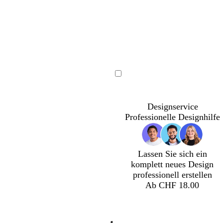
t
a
M
D
B
O
a
u
r
l
Ladevorgang
l
n
a
i
v
k
u
v
Designservice
e
e
n
g
Professionelle Designhilfe
l
r
b
ü
l
n
a
Lassen Sie sich ein
u
komplett neues Design
professionell erstellen
Ab CHF 18.00