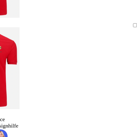
ce
signhilfe