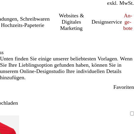
inkl. MwSt.
exkl. MwSt.
Websites &
An­­
a­dung­en, Schreib­wa­ren
Digitales
Designservice
ge­­
Hochzeits-Papeterie
Marketing
bo­­te
ss
Unten finden Sie einige unserer beliebtesten Vorlagen. Wenn
Sie Ihre Lieblingsoption gefunden haben, können Sie in
unserem Online-Designstudio Ihre individuellen Details
hinzufügen.
Favoriten
ochladen