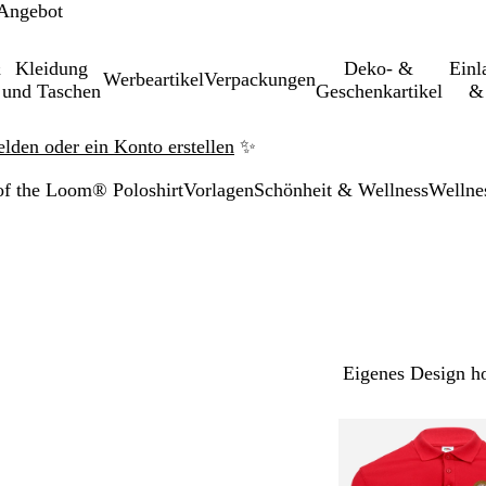
 Angebot
&
Kleidung
Deko- &
Einl­
Werbeartikel
Verpackungen
und Taschen
Geschenkartikel
& 
elden oder ein Konto erstellen
✨
 of the Loom® Poloshirt
Vorlagen
Schönheit & Wellness
Wellne
Eigenes Design h