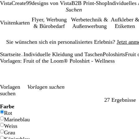
VistaCreate
99designs von Vista
B2B Print-Shop
Individuelles
Flyer, Werbung
Werbetechnik &
Aufkleber 
Visitenkarten
& Bürobedarf
Außenwerbung
Etiketten
Galeriebild
Sie wünschen sich ein personalisiertes Erlebnis?
Jetzt anm
1
von
Startseite
Individuelle Kleidung und Taschen
Poloshirts
Fruit
1
...
Vorlagen: Fruit of the Loom® Poloshirt - Wellness
Vorlagen
suchen
27 Ergebnisse
Filter
Farbe
Rot
Marineblau
Weiss
Grau