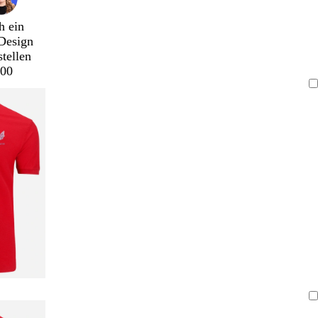
h ein
Design
stellen
00