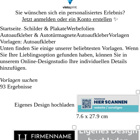
Galeriebild
Sie wünschen sich ein personalisiertes Erlebnis?
1
Jetzt anmelden oder ein Konto erstellen
✨
von
Startseite
Schilder & Plakate
Werbefolien
1
...
Autoaufkleber & Autotürmagnete
Autoaufkleber
Vorlagen
Vorlagen: Autoaufkleber
Unten finden Sie einige unserer beliebtesten Vorlagen. Wenn
Sie Ihre Lieblingsoption gefunden haben, können Sie in
unserem Online-Designstudio Ihre individuellen Details
hinzufügen.
Vorlagen suchen
93 Ergebnisse
Filter
Eigenes Design hochladen
H
H
D
G
R
7.6 x 27.9 cm
e
e
u
e
o
l
l
n
l
t
l
l
k
b