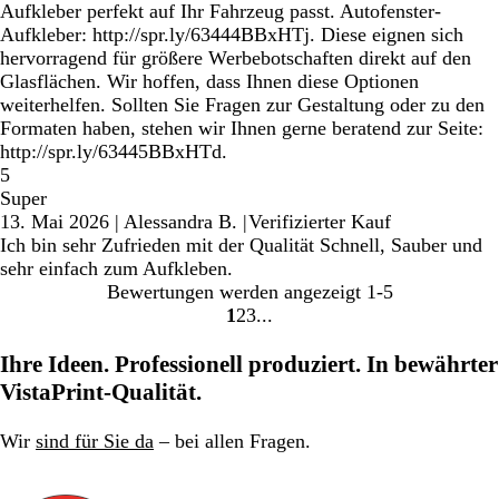
Aufkleber perfekt auf Ihr Fahrzeug passt. Autofenster-
Aufkleber: http://spr.ly/63444BBxHTj. Diese eignen sich
hervorragend für größere Werbebotschaften direkt auf den
Glasflächen. Wir hoffen, dass Ihnen diese Optionen
weiterhelfen. Sollten Sie Fragen zur Gestaltung oder zu den
Formaten haben, stehen wir Ihnen gerne beratend zur Seite:
http://spr.ly/63445BBxHTd.
5
Super
13. Mai 2026
|
Alessandra B.
|
Verifizierter Kauf
Ich bin sehr Zufrieden mit der Qualität Schnell, Sauber und
sehr einfach zum Aufkleben.
Bewertungen werden angezeigt
1-5
1
2
3
Gehe
Gehe
Gehe
zu
zu
zu
Ihre Ideen. Professionell produziert. In bewährter
Seite
Seite
Seite
VistaPrint-Qualität.
Wir
sind für Sie da
– bei allen Fragen.