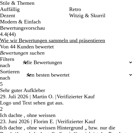
Stile & Themen
Auffällig
Retro
Dezent
Witzig & Skurril
Modern & Einfach
Bewertungsvorschau
44
4.4
(
44
)
Bewertungen
Wie wir Bewertungen sammeln und präsentieren
Von 44 Kunden bewertet
Meine
Sucheingaben
Filtern
nach
Sortieren
nach
5
Sehr guter Aufkleber
29. Juli 2026
|
Martin O.
|
Verifizierter Kauf
Logo und Text sehen gut aus.
2
Ich dachte , ohne weissen
23. Juni 2026
|
Florim E.
|
Verifizierter Kauf
Ich dachte , ohne weissen Hintergrund „ bzw. nur die