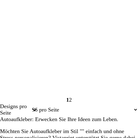
1
2
Seite
Seite
Designs pro
1
2
Seite
Autoaufkleber: Erwecken Sie Ihre Ideen zum Leben.
Möchten Sie Autoaufkleber im Stil "" einfach und ohne
Stress personalisieren? Vistaprint unterstützt Sie gerne dabei.