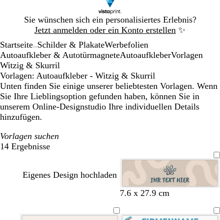
Galeriebild
Sie wünschen sich ein personalisiertes Erlebnis?
1
Jetzt anmelden oder ein Konto erstellen
✨
von
Startseite
Schilder & Plakate
Werbefolien
1
...
Autoaufkleber & Autotürmagnete
Autoaufkleber
Vorlagen
Witzig & Skurril
Vorlagen: Autoaufkleber - Witzig & Skurril
Unten finden Sie einige unserer beliebtesten Vorlagen. Wenn
Sie Ihre Lieblingsoption gefunden haben, können Sie in
unserem Online-Designstudio Ihre individuellen Details
hinzufügen.
Vorlagen suchen
14 Ergebnisse
Filter
Eigenes Design hochladen
H
F
S
B
7.6 x 27.9 cm
e
l
t
r
l
i
a
a