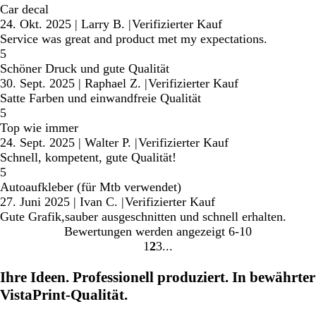
Car decal
24. Okt. 2025
|
Larry B.
|
Verifizierter Kauf
Service was great and product met my expectations.
5
Schöner Druck und gute Qualität
30. Sept. 2025
|
Raphael Z.
|
Verifizierter Kauf
Satte Farben und einwandfreie Qualität
5
Top wie immer
24. Sept. 2025
|
Walter P.
|
Verifizierter Kauf
Schnell, kompetent, gute Qualität!
5
Autoaufkleber (für Mtb verwendet)
27. Juni 2025
|
Ivan C.
|
Verifizierter Kauf
Gute Grafik,sauber ausgeschnitten und schnell erhalten.
Bewertungen werden angezeigt
6-10
1
2
3
Gehe
Gehe
Gehe
zu
zu
zu
Ihre Ideen. Professionell produziert. In bewährter
Seite
Seite
Seite
VistaPrint-Qualität.